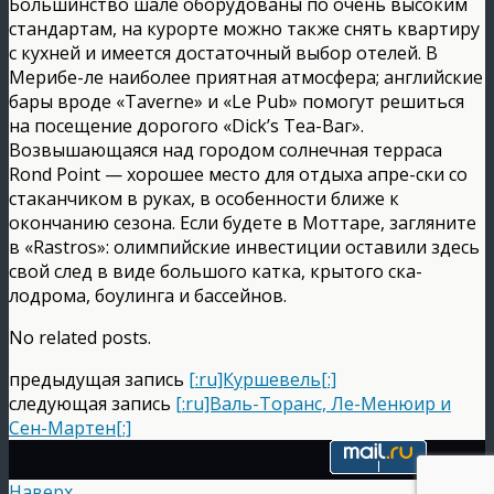
Большинство шале оборудованы по очень высоким
стандартам, на курорте можно также снять квартиру
с кухней и имеется достаточный выбор отелей. В
Мерибе-ле наиболее приятная атмосфера; английские
бары вроде «Taverne» и «Le Pub» помогут решиться
на посещение дорогого «Dick’s Tea-Ваг».
Возвышающаяся над городом солнечная терраса
Rond Point — хорошее место для отдыха апре-ски со
стаканчиком в руках, в особенности ближе к
окончанию сезона. Если будете в Моттаре, загляните
в «Rastros»: олимпийские инвестиции оставили здесь
свой след в виде большого катка, крытого ска-
лодрома, боулинга и бассейнов.
No related posts.
предыдущая запись
[:ru]Куршевель[:]
следующая запись
[:ru]Валь-Торанс, Ле-Менюир и
Сен-Мартен[:]
Наверх