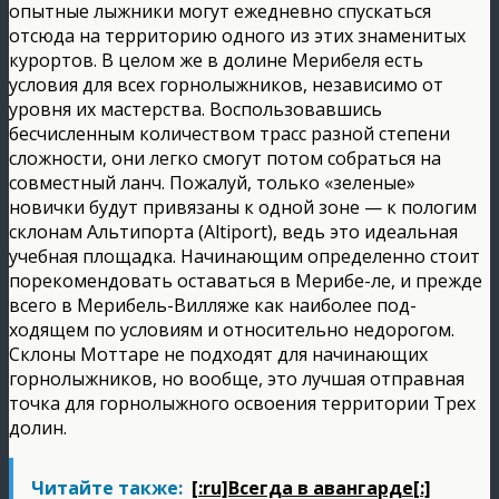
опытные лыжники могут ежедневно спускаться
отсюда на территорию одного из этих знаменитых
курортов.
В целом же в долине Мерибеля есть
условия для всех горнолыжников, независимо от
уровня их мастерства. Воспользовавшись
бесчисленным количеством трасс разной степени
сложности, они легко смогут потом собраться на
совместный ланч. Пожалуй, только «зеленые»
новички будут привязаны к одной зоне — к пологим
склонам Альтипорта (Altiport), ведь это идеальная
учебная площадка. Начинающим определенно стоит
порекомендовать оставаться в Мерибе-ле, и прежде
всего в Мерибель-Вилляже как наиболее под-
ходящем по условиям и относительно недорогом.
Склоны Моттаре не подходят для начинающих
горнолыжников, но вообще, это лучшая отправная
точка для горнолыжного освоения территории Трех
долин.
Читайте также:
[:ru]Всегда в авангарде[:]