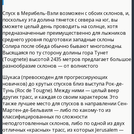
Спуск в Мерибель-Вэли возможен с обоих склонов, и,
поскольку эта долина тянется с севера на юг, вы
сможете целый день проводить на солнце, хотя
предназначенные преимущественно для лыжников
среднего уровня подготовки западные склоны
Солира после обеда обычно бывают многолюдны.
Высящаяся по ту сторону долины гора Тунет
(Tougnete) высотой 2435 метров предлагает большое
разнообразие склонов — от волнистого
Шукаса (превосходен для прогрессирующих
новичков) до крутых спусков близ выступа Рок-де-
Тунь (Roc de Tougne). Между ними — целый веер
других трасс, и каждая со своим характером. Это
также лучшее место для спусков в направлении Сен-
Мартен-де-Бельвиля — либо по какому-то из
классифицированных по сложности
неподготовленных склонов, либо по одной из двух
отличных «красных» трасс, из которых Jerusalem —