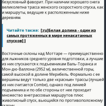
безусловный фаворит. При наличии хорошего снега
великолепна трасса женского скоростного спуска, как
и маршруты, ведущие к расположенным ниже
деревням.
Читайте также:
[:ru]Белая долина - один из
самых протяженных в мире ненакатанных
спусков[:]
Восточные склоны над Моттаре — преимущественно
для лыжников среднего уровня подготовки, а лучшие
из них спускаются к подъемникам Валь-Торанса и
Мон-дю-Валлона (2952 м), величественной горы,
самой высокой в долине Мерибель. Формально с ее
вершины ведут только две «красные» трассы (лучшей
из них считается Combe), однако под линией
подъемника и по обе стороны от нее проходит
множество внетрассовых маршрутов плюс
живописный спуск, вьющийся по противоположному
склону.