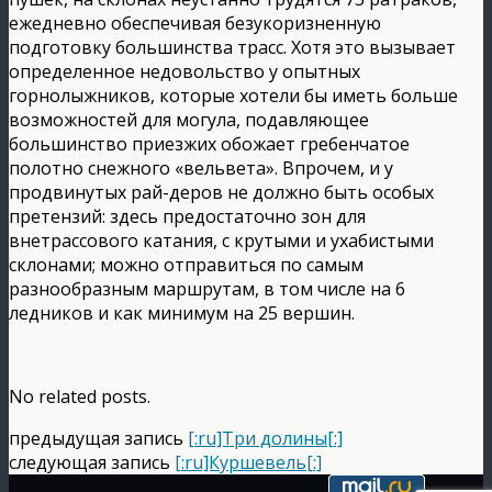
ежедневно обеспечивая безукоризненную
подготовку большинства трасс. Хотя это вызывает
определенное недовольство у опытных
горнолыжников, которые хотели бы иметь больше
возможностей для могула, подавляющее
большинство приезжих обожает гребенчатое
полотно снежного «вельвета». Впрочем, и у
продвинутых рай-деров не должно быть особых
претензий: здесь предостаточно зон для
внетрассового катания, с крутыми и ухабистыми
склонами; можно отправиться по самым
разнообразным маршрутам, в том числе на 6
ледников и как минимум на 25 вершин.
No related posts.
предыдущая запись
[:ru]Три долины[:]
следующая запись
[:ru]Куршевель[:]