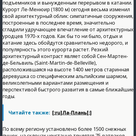
подъемников и вынужденным перерывом в катании.
Курорт Ле-Менюир (1800 м) сегодня весьма изменил
свой архитектурный облик: симпатичные сооружения,
построенные в последнее время, значительно
сгладили удручающее впечатление от архитектурных
уродцев 1970-х годов. Как бы то ни было, отдых и
катание здесь обойдутся сравнительно недорого, и
популярность этого курорта растет. Резкий
архитектурный контраст являет собой Сен-Мартен-
де-Бельвиль (Saint-Martin-de-Belleville),
расположившаяся на высоте 1400 метров старинная
деревушка со специфическим альпийским шармом,
великолепными вариантами размещения и
перспективой быстрого развития в самые ближайшие
годы.
Читайте также:
[:ru]Ла-Плань[:]
По всему региону установлено более 1500 снежных
пушек, на склонах неустанно трудятся 75 ратраков,