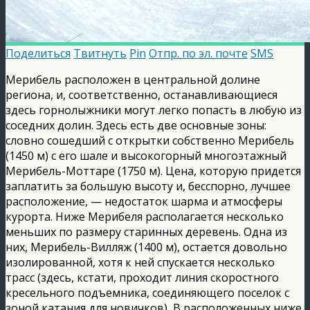
Поделиться
Твитнуть
Pin
Отпр. по эл. почте
SMS
Мерибель расположен в центральной долине
региона, и, соответственно, останавливающиеся
здесь горнолыжники могут легко попасть в любую из
соседних долин. Здесь есть две основные зоны:
словно сошедший с открытки собственно Мерибель
(1450 м) с его шале и высокогорный многоэтажный
Мерибель-Моттаре (1750 м). Цена, которую придется
заплатить за большую высоту и, бесспорно, лучшее
расположение, — недостаток шарма и атмосферы
курорта. Ниже Мерибеля располагается несколько
меньших по размеру старинных деревень.
Одна из
них, Мерибель-Вилляж (1400 м), остается довольно
изолированной, хотя к ней спускается несколько
трасс (здесь, кстати, проходит линия скоростного
кресельного подъемника, соединяющего поселок с
зоной катания для новичков), В расположенных ниже