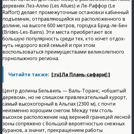
деревнях Лез-Аллю (Les Allues) и Ле-Раффор (Le
Raffort) делает промежуточные остановки кабинный
подъемник, отправляющийся из расположенного в
долине, на высоте 600 метров, городка Брид-ле-Бен
(Brides-Les-Bains). Эти места приобретают все
большую популярность среди тех, кто хочет отдох-
нуть недорого всей семьей и при этом
воспользоваться преимуществами великолепного
горнолыжного региона.
Читайте также:
[:ru]Ла Плань-сафари[:]
Центр долины Бельвиль — Валь-Торанс, «обшитый
деревом», но не слишком привлекательный курорт,
самый высокогорный в Альпах (2300 м), с почти
неизменно хорошим снегом. Между тем столь
высокое расположение над верхней границей лесной
зоны сопряжено с большой вероятностью снежных
буранов, а значит, прекращением работы