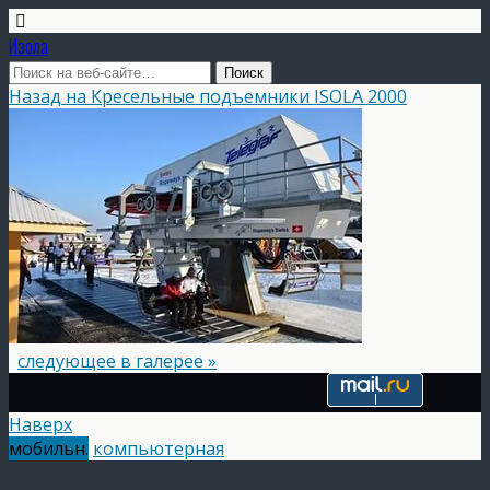
Изола
Назад на Кресельные подъемники ISOLA 2000
следующее в галерее »
Наверх
мобильн.
компьютерная