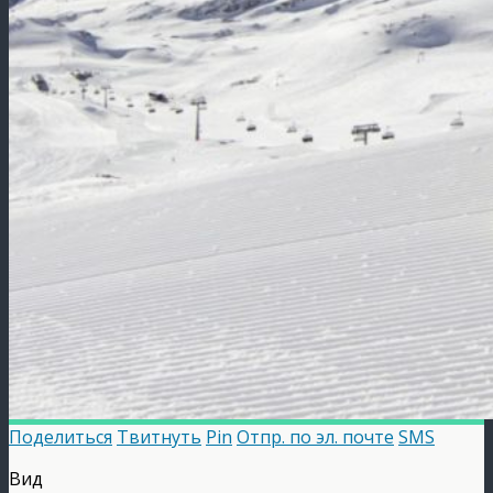
Поделиться
Твитнуть
Pin
Отпр. по эл. почте
SMS
Вид