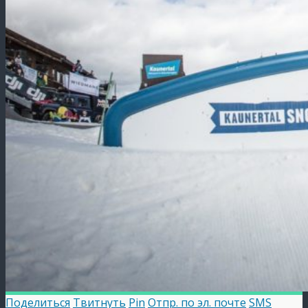
Поделиться
Твитнуть
Pin
Отпр. по эл. почте
SMS