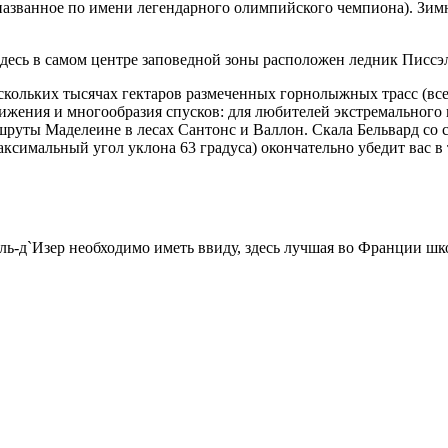
азванное по имени легендарного олимпийского чемпиона). Зимн
десь в самом центре заповедной зоны расположен ледник Писсэлэ 
скольких тысячах гектаров размеченных горнолыжных трасс (всег
вижения и многообразия спусков: для любителей экстремального
руты Маделеине в лесах Сантонс и Валлон. Скала Бельвард со с
аксимальный угол уклона 63 градуса) окончательно убедит вас в т
ль-д`Изер необходимо иметь ввиду, здесь лучшая во Франции шк