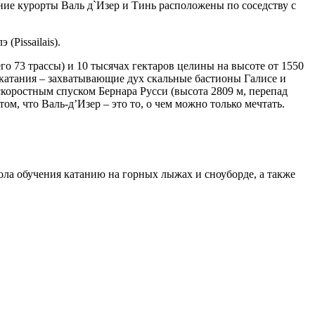
ие курорты Валь д`Изер и Тинь расположены по соседству с
(Pissailais).
о 73 трассы) и 10 тысячах гектаров целины на высоте от 1550
 катания – захватывающие дух скальные бастионы Галисе и
коростным спуском Бернара Русси (высота 2809 м, перепад
ом, что Валь-д’Изер – это то, о чем можно только мечтать.
ола обучения катанию на горных лыжах и сноуборде, а также