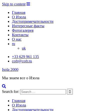
Skip to content
Главная
О Изола
Достопримечательности
Интересные факты
Фотогалерея
Контакты
О нас
ru
uk
+33 629 961 135
cofr@cofr.ru
Isola 2000
Мы знаем все о Изола
Search for:
Главная
О Изола
Достопримечательности