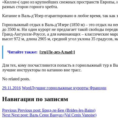
«Килли»( одно из крупнейших снежных пространств Европы, н
разных сторон горного хребта.
Катание в Валь-д’Изер егарантировано в любое время, так как з
Горнолыжный отдых в Валь-д’Изере (1850 м) – это отдых на не
до 3500 м. Ни один курорт не предлагает такой свободы перед
Гранд-Аигуилле-Роуссе, а для начинающих – классические марш
высот 972 м, длина 2905 м, средний угол уклона 35 градусов, м
Читайте также:
[:ru]Ле-дез-Альп[:]
Для тех, кому посчастливится попасть в горнолыжный тур в Ва
лучшие инструкторы по катанию вне трасс.
No related posts.
29.11.2016
Word
Лучшие горнолыжные курорты Франции
Навигация по записям
Previous
Previous post:
Брид-ле-Бен (Brides-les-Bains)
Next
Next post:
Валь Сени Вануаз (Val Cenis Vanoise)