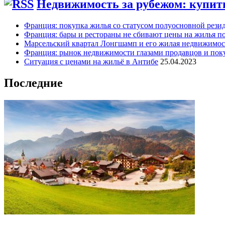
Недвижимость за рубежом: купить
Франция: покупка жилья со статусом полуосновной рези
Франция: бары и рестораны не сбивают цены на жилья по
Марсельский квартал Лонгшамп и его жилая недвижимос
Франция: рынок недвижимости глазами продавцов и пок
Ситуация с ценами на жильё в Антибе
25.04.2023
Последние