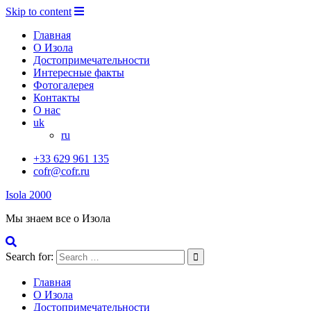
Skip to content
Главная
О Изола
Достопримечательности
Интересные факты
Фотогалерея
Контакты
О нас
uk
ru
+33 629 961 135
cofr@cofr.ru
Isola 2000
Мы знаем все о Изола
Search for:
Главная
О Изола
Достопримечательности