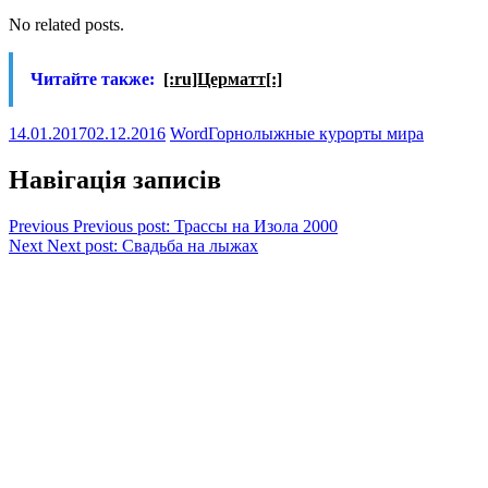
No related posts.
Читайте также:
[:ru]Церматт[:]
14.01.2017
02.12.2016
Word
Горнолыжные курорты мира
Навігація записів
Previous
Previous post:
Трассы на Изола 2000
Next
Next post:
Свадьба на лыжах