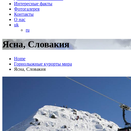
Интересные факты
Фотогалерея
Контакты
О нас
uk
ru
Ясна, Словакия
Home
Горнолыжные курорты мира
Ясна, Словакия