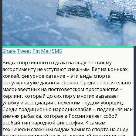
Share
Tweet
Pin
Mail
SMS
Виды спортивного отдыха на льду по своему
ассортименту не уступают снежным. Бег на коньках,
хоккей, фигурное катание – эти виды спорта
популярны уже давно и прочно. Среди относительно
малоизвестных на постсоветском пространстве –
керлинг, который до сих пор у многих вызывает
улыбку и ассоциации с нелегким трудом уборщиц.
Среди традиционно народных забав – подледная или
зимняя рыбалка, которая в России являет собой
особый тип народной философии.
К самым
технически сложным видам зимнего спорта на льду
относится спидвей на льду, который традиционно