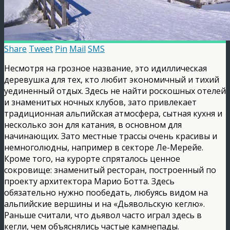
Share
Tweet
Pin
Mail
SMS
Несмотря на грозное название, это идиллическая
деревушка для тех, кто любит экономичный и тихий
уединенный отдых. Здесь не найти роскошных отелей
и знаменитых ночных клубов, зато привлекает
традиционная альпийская атмосфера, сытная кухня и
несколько зон для катания, в основном для
начинающих. Зато местные трассы очень красивы и
немноголюдны, например в секторе Ле-Мерейе.
Кроме того, на курорте спряталось ценное
сокровище: знаменитый ресторан, построенный по
проекту архитектора Марио Ботта. Здесь
обязательно нужно пообедать, любуясь видом на
альпийские вершины и на «Дьявольскую кеглю».
Раньше считали, что дьявол часто играл здесь в
кегли, чем объяснялись частые камнепады.