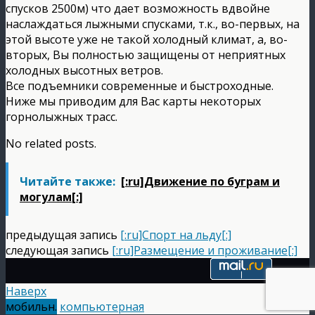
спусков 2500м) что дает возможность вдвойне
наслаждаться лыжными спусками, т.к., во-первых, на
этой высоте уже не такой холодный климат, а, во-
вторых, Вы полностью защищены от неприятных
холодных высотных ветров.
Все подъемники современные и быстроходные.
Ниже мы приводим для Вас карты некоторых
горнолыжных трасс.
No related posts.
Читайте также:
[:ru]Движение по буграм и
могулам[:]
предыдущая запись
[:ru]Спорт на льду[:]
следующая запись
[:ru]Размещение и проживание[:]
Наверх
мобильн.
компьютерная