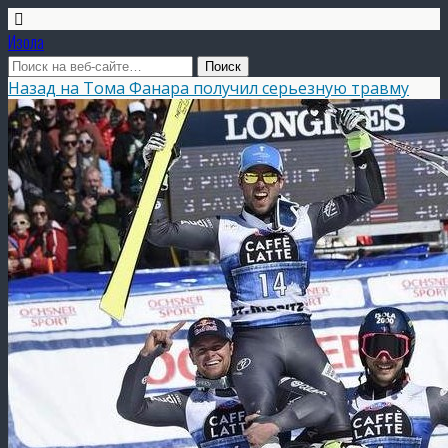
Изола
Назад на Тома Фанара получил серьезную травму