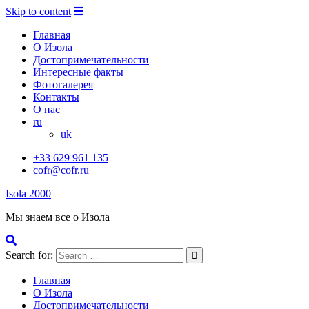
Skip to content
Главная
О Изола
Достопримечательности
Интересные факты
Фотогалерея
Контакты
О нас
ru
uk
+33 629 961 135
cofr@cofr.ru
Isola 2000
Мы знаем все о Изола
Search for:
Главная
О Изола
Достопримечательности