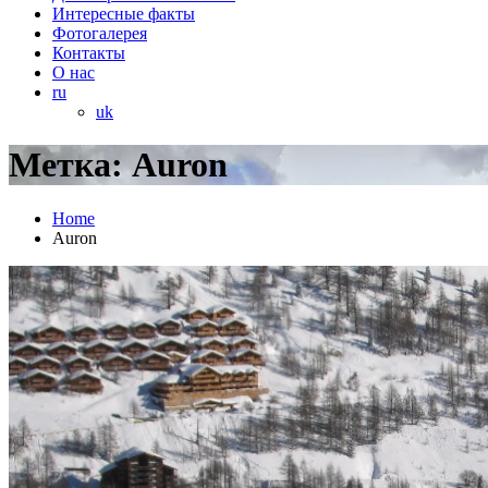
Интересные факты
Фотогалерея
Контакты
О нас
ru
uk
Метка: Auron
Home
Auron