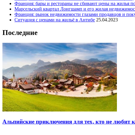
Франция: бары и рестораны не сбивают цены на жилья по
Марсельский квартал Лонгшамп и его жилая недвижимос
Франция: рынок недвижимости глазами продавцов и пок
Ситуация с ценами на жильё в Антибе
25.04.2023
Последние
Альпийские приключения для тех, кто не любит 