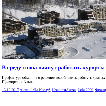
В среду снова начнут работать курорты 
Префектура объявила о решении возобновить работу закрытых
Приморских Альп.
13.12.2017
Alexandr
На Изолу!
,
Новости
Auron
,
Isola 2000
,
Франц