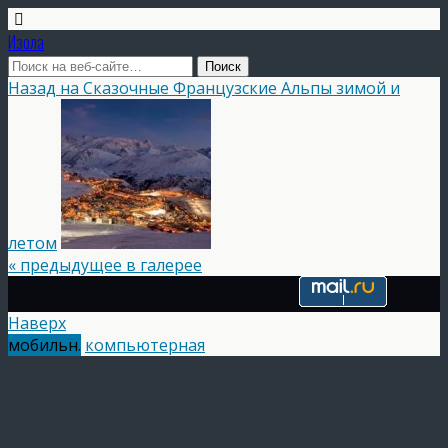
Изола
Назад на Сказочные Французские Альпы зимой и
летом
« предыдущее в галерее
Наверх
мобильн.
компьютерная