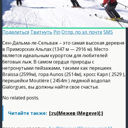
Поделиться
Твитнуть
Pin
Отпр. по эл. почте
SMS
Сен-Дальма-ле-Сельваж – это самая высокая деревня
в Приморских Альпах (1347 м — 2916 м). Место
является идеальным курортом для любителей
беговых лыж. В самом сердце природы с
нетронутыми пейзажами, такими как перешеек
Braïssa (2599м), гора Aunos (2514м), кросс Карл ( 2529 ),
перешейки Moutière ( 2454m ) ледяной водопал
Gialorgues, вы должны найти свое счастье.
No related posts.
Читайте также:
[:ru]Межев (Megeve)[:]