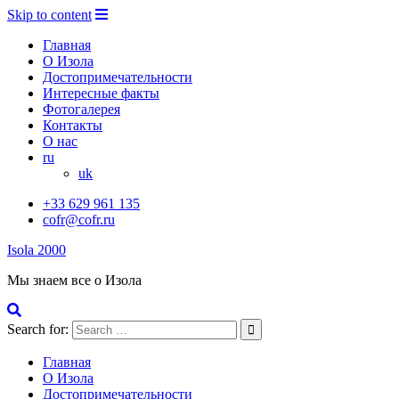
Skip to content
Главная
О Изола
Достопримечательности
Интересные факты
Фотогалерея
Контакты
О нас
ru
uk
+33 629 961 135
cofr@cofr.ru
Isola 2000
Мы знаем все о Изола
Search for:
Главная
О Изола
Достопримечательности