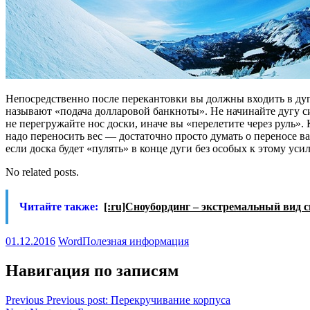
Непосредственно после перекантовки вы должны входить в дугу,
называют «подача долларовой банкноты». Не начинайте дугу сид
не перегружайте нос доски, иначе вы «перелетите через руль».
надо переносить вес — достаточно просто думать о переносе ва
если доска будет «пулять» в конце дуги без особых к этому уси
No related posts.
Читайте также:
[:ru]Сноубординг – экстремальный вид с
01.12.2016
Word
Полезная информация
Навигация по записям
Previous
Previous post:
Перекручивание корпуса