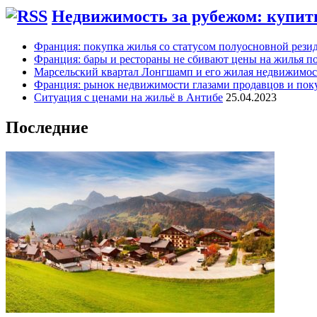
Недвижимость за рубежом: купить
Франция: покупка жилья со статусом полуосновной рези
Франция: бары и рестораны не сбивают цены на жилья по
Марсельский квартал Лонгшамп и его жилая недвижимос
Франция: рынок недвижимости глазами продавцов и пок
Ситуация с ценами на жильё в Антибе
25.04.2023
Последние