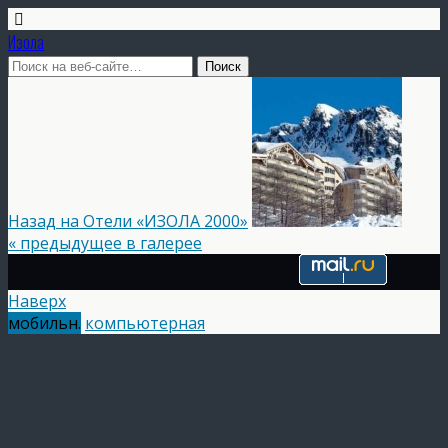
Изола
Назад на Отели «ИЗОЛА 2000»
« предыдущее в галерее
Наверх
мобильн.
компьютерная