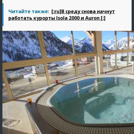
Читайте также:
[:ru]В среду снова начнут
работать курорты Isola 2000 и Auron [:]