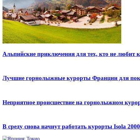
Альпийские приключения для тех, кто не любит 
Лучшие горнолыжные курорты Франции для пок
Неприятное происшествие на горнолыжном курорт
В среду снова начнут работать курорты Isola 200