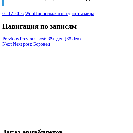
01.12.2016
Word
Горнолыжные курорты мира
Навигация по записям
Previous
Previous post:
Зёльден (Sölden)
Next
Next post:
Боровец
Заказ авиабилетов