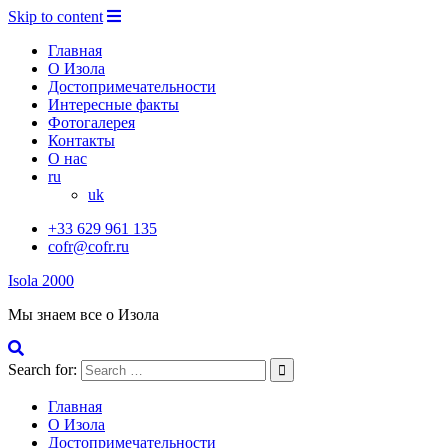
Skip to content
Главная
О Изола
Достопримечательности
Интересные факты
Фотогалерея
Контакты
О нас
ru
uk
+33 629 961 135
cofr@cofr.ru
Isola 2000
Мы знаем все о Изола
Search for:
Главная
О Изола
Достопримечательности