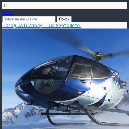
Изола
Назад на В Изолу — на вертолете!